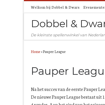
Ga naar inhoud
Welkom bij Dobbel & Dwars
Evenemente
Dobbel & Dwa
De kleinste spellenwinkel van Nederla
Home
»
Pauper League
Pauper Leagu
Na het succes van de eerste Pauper Lea
De nieuwe Pauper League bestaat uit 1
4 rondes. Aan het eind van het seizoen