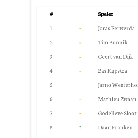
#
Speler
1
=
Joras Ferwerda
2
=
Tim Bunnik
3
=
Geert van Dijk
4
=
Bas Rijpstra
5
=
Jarno Westerho
6
=
Mathieu Zwaan
7
=
Godelieve Sloot
8
↑
Daan Franken