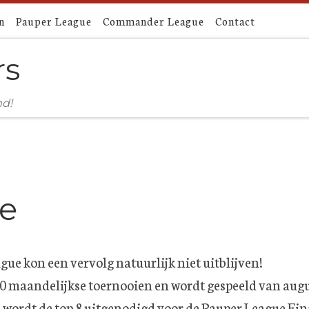
n
Pauper League
Commander League
Contact
rs
nd!
e
gue kon een vervolg natuurlijk niet uitblijven!
0 maandelijkse toernooien en wordt gespeeld van augus
 wordt de top 8 uitgenodigd voor de Pauper League Fina