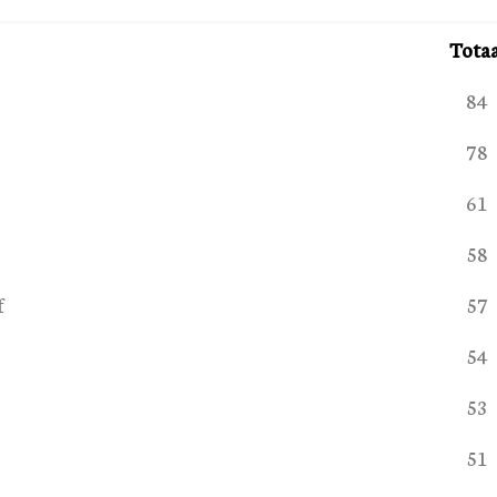
Totaa
84
78
61
58
f
57
54
53
51