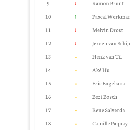
9
↓
Ramon Brunt
10
↑
Pascal Werkma
11
↓
Melvin Drost
12
↓
Jeroen van Schij
13
=
Henk van Til
14
=
Aké Hu
15
=
Eric Engelsma
16
=
Bert Bosch
17
=
Rene Salverda
18
=
Camille Paquay