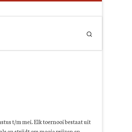
Search
tus t/m mei. Elk toernooi bestaat uit
ls en strijdt om mooie prijzen en