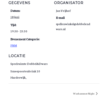
GEGEVENS
ORGANISATOR
Datum:
Jan Vrijhof
18 juni
E-mail
spellenwinkel@dobbelend
Tijd:
wars.nl
19:30 - 23:30
Evenement Categorie:
FNM
LOCATIE
Speelruimte Dobbel&Dwars
Smeepoortenbrink 10
Harderwijk
,
Warhammer Night