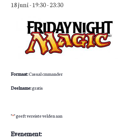
18 juni - 19:30
-
23:30
Formaat:
Casual cmmander
Deelname:
gratis
"
*
" geeft vereiste velden aan
Evenement: