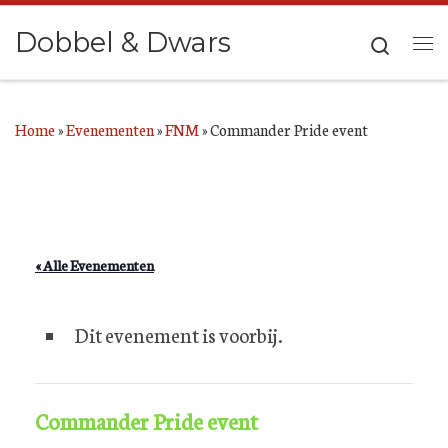
Ga naar inhoud
Dobbel & Dwars
Search
Me
Home
»
Evenementen
»
FNM
»
Commander Pride event
« Alle Evenementen
Dit evenement is voorbij.
Commander Pride event