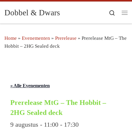
Ga naar inhoud
Dobbel & Dwars
Search
Me
Home
»
Evenementen
»
Prerelease
»
Prerelease MtG – The
Hobbit – 2HG Sealed deck
« Alle Evenementen
Prerelease MtG – The Hobbit –
2HG Sealed deck
9 augustus - 11:00
-
17:30