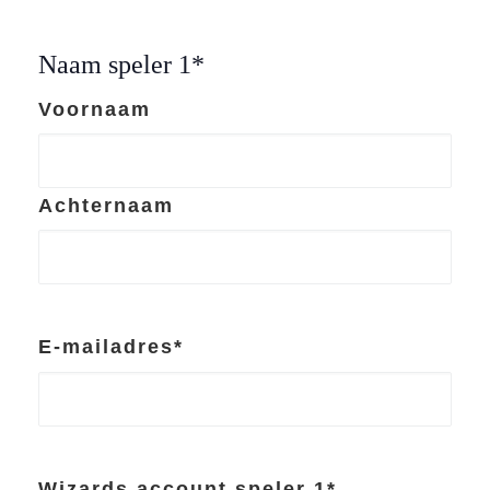
Naam speler 1
*
Voornaam
Achternaam
E-mailadres
*
Wizards account speler 1
*