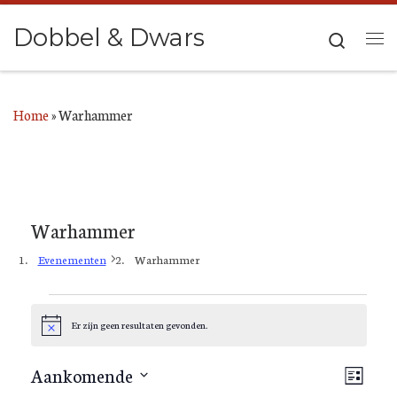
Ga naar inhoud
Dobbel & Dwars
Search
Me
Home
»
Warhammer
Warhammer
Evenementen
Warhammer
Evenementen
Er zijn geen resultaten gevonden.
B
e
r
W
E
Aankomende
i
L
c