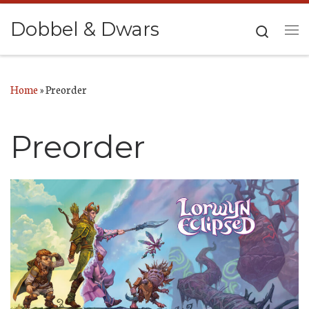
Ga naar inhoud
Dobbel & Dwars
Search
Me
Home
»
Preorder
Preorder