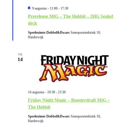
t
m
U
9 augustus - 11:00
-
17:30
g
e
i
Prerelease MtG – The Hobbit – 2HG Sealed
t
e
e
g
deck
a
e
r
n
l
Speelruimte Dobbel&Dwars
Smeepoortenbrink 10,
i
Harderwijk
e
c
v
t
h
e
t
VR
w
e
14
n
e
d
n
a
e
t
n
14 augustus - 19:30
-
23:30
r
u
Friday Night Magic – Boosterdraft MtG –
g
a
m
The Hobbit
.
Speelruimte Dobbel&Dwars
Smeepoortenbrink 10,
a
Harderwijk
v