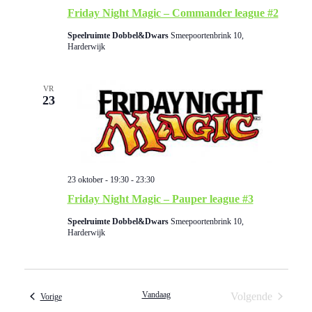
Friday Night Magic – Commander league #2
Speelruimte Dobbel&Dwars
Smeepoortenbrink 10,
Harderwijk
VR
23
23 oktober - 19:30
-
23:30
Friday Night Magic – Pauper league #3
Speelruimte Dobbel&Dwars
Smeepoortenbrink 10,
Harderwijk
Vandaag
Volgende
Evenementen
Vorige
Evenementen