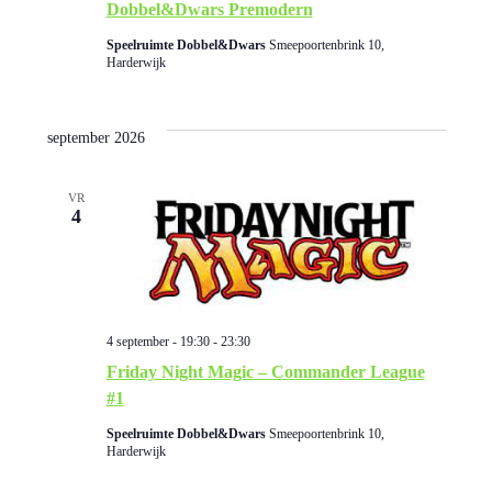
Dobbel&Dwars Premodern
e
Speelruimte Dobbel&Dwars
Smeepoortenbrink 10,
Harderwijk
september 2026
VR
4
4 september - 19:30
-
23:30
Friday Night Magic – Commander League
#1
Speelruimte Dobbel&Dwars
Smeepoortenbrink 10,
Harderwijk