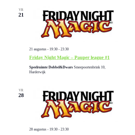
v
i
VR
e
21
g
n
n
a
21 augustus - 19:30
-
23:30
a
Friday Night Magic – Pauper league #1
t
v
Speelruimte Dobbel&Dwars
Smeepoortenbrink 10,
Harderwijk
i
i
VR
g
e
28
a
t
28 augustus - 19:30
-
23:30
i